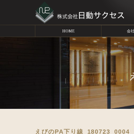
HOME
会
えびのPA下り線_180723_0004