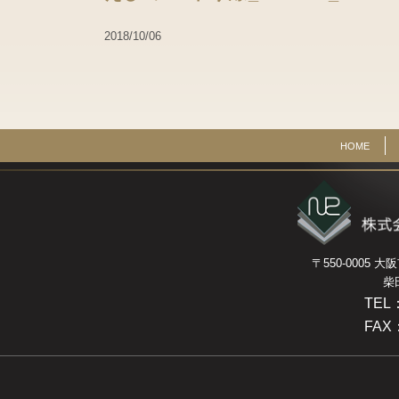
2018/10/06
HOME
〒550-0005
柴
TEL：
FAX：