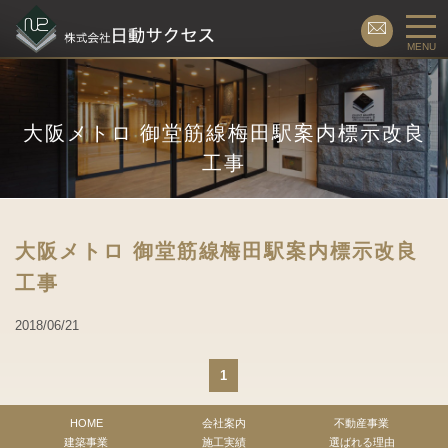
MENU
大阪メトロ 御堂筋線梅田駅案内標示改良
工事
大阪メトロ 御堂筋線梅田駅案内標示改良
工事
2018/06/21
1
HOME
会社案内
不動産事業
建築事業
施工実績
選ばれる理由